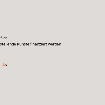
lich.
tellende Künste finanziert werden
r.de
: