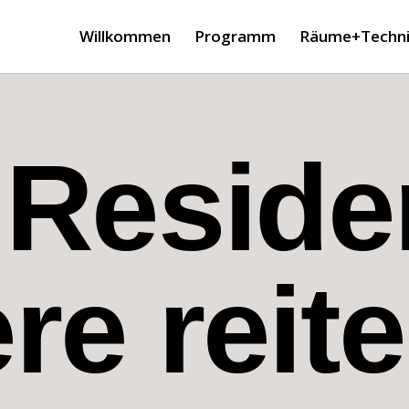
Willkommen
Programm
Räume+Techni
 Resid
e reite