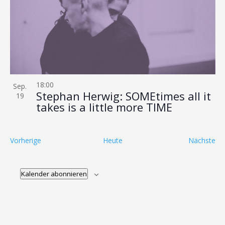
18:00
Sep.
Stephan Herwig: SOMEtimes all it
19
takes is a little more TIME
Veranstaltungen
Ve
Vorherige
Heute
Nächste
Kalender abonnieren