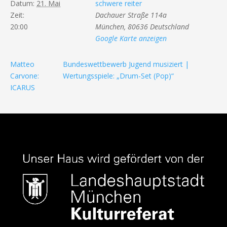
Datum:
21. Mai
schwere reiter
Zeit:
Dachauer Straße 114a
20:00
München
,
80636
Deutschland
Google Karte anzeigen
Matteo
Bundeswettbewerb Jugend musiziert |
Carvone:
Wertungsspiele: „Drum-Set (Pop)“
ICARUS