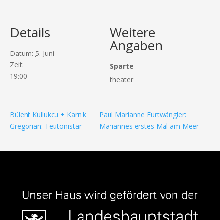
Details
Weitere
Angaben
Datum:
5. Juni
Zeit:
Sparte
19:00
theater
Bülent Kullukcu + Karnik
Paul Marianne Furtwängler:
Gregorian: Teutonistan
Mariannes erstes Mal am Meer