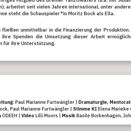
hriges Mitglied des Bremer Tanztheaters (u.a. mit Susann
), arbeitet seit vielen Jahren international, unter ande
hne steht die Schauspieler*in Moritz Bock als Ella.
fließen unmittelbar in die Finanzierung der Produktion.
 ihre Spenden die Umsetzung dieser Arbeit ermöglich
 für ihre Unterstützung.
eitung
: Paul Marianne Furtwängler |
Dramaturgie, Mentorat
ock, Paul Marianne Furtwängler |
Stimme KI
Elena Marieke 
m
ODEEH |
Video
Lilli Moors |
Musik
Basile Borkenhagen, Jo