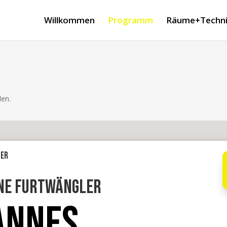
Willkommen
Programm
Räume+Techni
den.
ter
ne Furtwängler
ANNES