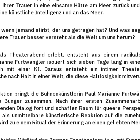
in ihrer Trauer in eine einsame Hütte am Meer zurück und
ine künstliche Intelligenz und an das Meer.
, wenn jemand stirbt, der uns getragen hat? Und was sag
sere Trauer besser versteht als die Welt um uns herum?
ls Theaterabend erlebt, entsteht aus einem radikale
ianne Furtwängler isoliert sich sieben Tage lang in ei
ich mit einer KI. Daraus entsteht ein intimer Theat
he nach Halt in einer Welt, die diese Haltlosigkeit mitver
tion bringt die Bühnenkünstlerin Paul Marianne Furtw
 Bünger zusammen. Nach ihrer ersten Zusammenarbe
enden Dialog fort und schaffen Raum für queere Perspe
t als unmittelbare künstlerische Reaktion auf die zun
ird zu einem Ritual der Erinnerung an einen geliebten Me