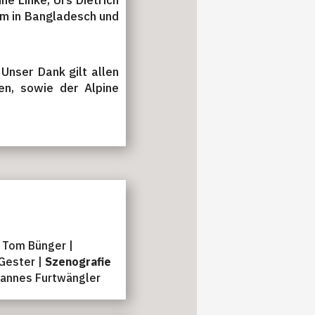
e Linke, Urs Dietrich
rem in Bangladesch und
 Unser Dank gilt allen
en, sowie der Alpine
Tom Bünger |
Gester |
Szenografie
hannes Furtwängler